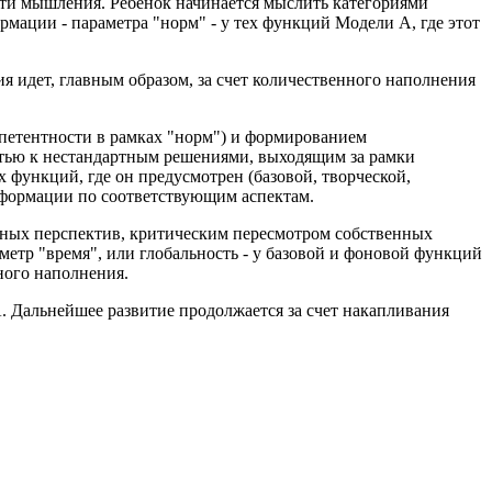
сти мышления. Ребенок начинается мыслить категориями
рмации - параметра "норм" - у тех функций Модели А, где этот
ия идет, главным образом, за счет количественного наполнения
мпетентности в рамках "норм") и формированием
стью к нестандартным решениями, выходящим за рамки
х функций, где он предусмотрен (базовой, творческой,
нформации по соответствующим аспектам.
нных перспектив, критическим пересмотром собственных
метр "время", или глобальность - у базовой и фоновой функций
ного наполнения.
. Дальнейшее развитие продолжается за счет накапливания