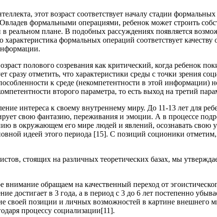
теллекта, этот возраст соответствует началу стадии формальны
 Овладев формальными операциями, ребенок может строить соб
й в реальном плане. В подобных рассуждениях появляется возм
о характеристика формальных операций соответствует качеству
информации.
озраст полового созревания как критический, когда ребенок пок
ует сразу отметить, что характеристики среды с точки зрения с
испособленности к среде (некомпетентности в этой информации)
омпетентности второго параметра, то есть выход на третий пар
ление интереса к своему внутреннему миру. До 11-13 лет для ре
ирует свою фантазию, переживания и эмоции. А в процессе подро
ию в окружающем его мире людей и явлений, осознавать свою у
новной идеей этого периода [15]. С позиций соционики отметим,
истов, стоящих на различных теоретических базах, мы утвержда
бое внимание обращаем на качественный переход от эгоистическ
ие достигает в 3 года, а в период с 3 до 6 лет постепенно убы
ение своей позиции и личных возможностей в картине внешнего 
одаря процессу социализации[11].