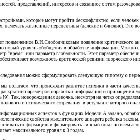
остей, представлений, интересов и связанное с этим разочарова
ройками, которые могут пройти бесконфликтно, если человек б
, намечать жизненные перспективы (далекие и близкие). Это во
яет подмеченное В.И.Слободчиковым появление критического ан
но новый уровень обобщения в обработке информации. Можно ска
етр "время" или параметр глобальности. Этот параметр обеспеч
 обеспечивает возможность критической ревизии творческого и
 исследования можно сформулировать следующую гипотезу о пер
 полагаем, что происходит развитие психики в части качества
м раскрытии параметров обработки информации и приращении ме
 [9]. Так, новорожденная девочка, несмотря на четко определяе
 полового и психического созревания, в результате которого он
нформационных аспектов в функциях Модели А задано, обработ
логические свойства мыслительного аппарата ребенка таковы, 
акапливать информацию и формировать личный опыт по всем асп
игает максимального уровня к 3 годам.