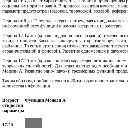
Период от 3 до 6 лет характеризуется активным приобщением
социальных норм и правил. В процессе развития качества мышл
параметр предусмотрен (базовой, творческой, ролевой, рефере
Период от 6 до 12 лет характерен застоем, здесь продолжается
информацией всех функций в рамках раскрытых параметров.
Период 12-14 лет (кризис подросткового возраста) отмечен ос
эгоидентичности. Здесь же фиксируется открытие творческого
шаблонов. То есть в этот период отмечается раскрытие третьег
ограничительной и фоновой). Развитие одномерных и двухмер
Период 17-20 лет (кризис юности) характерен возникновение
творческих способностей. Для решения этих задач необходим и
Модели А. Развитие одно-, двух- и трехмерных функций продо
Таким образом, приблизительно к 20-ти годам происходит око
количества информации.
Возраст
Функции Модели А
открытия
параметра
17-20