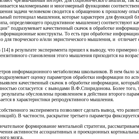
ляют чрезвычайный интерес для соционического анализа, так к
чивается маломерными и многомерный функциями соответственн
ешения задачи человеком сводится к обращению к прошлому опы
льный потенциал мышления, которые характерен для функций бло
типа, определяющего продуктивное мышление) соответствуют ка
ции" подразумевает качественный скачок в обработке информац
информационные конструкты. То есть при обработке информации
о для творческого и/или эвристического мышления, и отличает 
14] в результате эксперимента пришел к выводу, что примерно 
сензитивного становления этого мышления приходится на возрас
тров информационного метаболизма школьников. В нем было задей
 подразумевает оценку параметров обработки информации по ас
 выявлен качественный скачок в обработке информации, который
олностью согласуется с выводами В.Ф.Спиридонова. Более того, 
ие результаты обусловлены проявлением в действии второго пара
вается в характеристики репродуктивного мышления.
 собственного эксперимента позволяют сделать вывод, что разв
ий). В частности, раскрытие третьего параметра фиксируется в
нчательное формирование ментальной стратегии, рассматриваем
чения активности ассоциативных и проекционных кортикальных 
ного мозга.