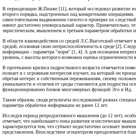
В периодизации Ж.Пиаже [11], который исследовал развитие ин
второго порядка, надстроенных над конкретными операциями.
самостоятельном выдвижении гипотез и проверке их следстви
имеют достаточно универсальный характер. Примечательно, чт
эвристическим, мышлением и третьим параметром обработки 
В области взаимодействия со средой Л.С.Выготский отмечает в
средой, осознавая свою неприспособленность к среде [2]. След
информации - параметра "норм" [1, 4]. А для осознания непр
уровень, с высоты которого возможна оценка ограниченности к
В протекании кризиса подросткового возраста отмечается появ
познает и с огромным интересом изучает, на который он проец
обретая интерес к собственным переживаниям, своему положен
уникальности и отличия от среды становится для подростка ос
функционированию блоков многомерных функций Эго и Ид.
Таким образом, сводя результаты исследований разных специал
параметра обработки информации не ранее 12 лет.
Исследуя период репродуктивного мышления (до 12 лет), осо
отмечает, что наибольшего пика развития эгоистическое мышлен
характеризуется тем, что субъект недостаточно осознает знач
представления. Впоследствии эгоцентризм преодолевается благ