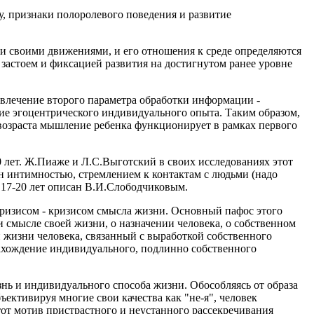
у, признаки полоролевого поведения и развитие
еми своими движениями, и его отношения к среде определяются
м застоем и фиксацией развития на достигнутом ранее уровне
ивлечение второго параметра обработки информации -
ние эгоцентрического индивидуального опыта. Таким образом,
о возраста мышление ребенка функционирует в рамках первого
0 лет. Ж.Пиаже и Л.С.Выготский в своих исследованиях этот
ен интимностью, стремлением к контактам с людьми (надо
 17-20 лет описан В.И.Слободчиковым.
кризисом - кризисом смысла жизни. Основный пафос этого
и смысле своей жизни, о назначении человека, о собственном
 жизни человека, связанный с выработкой собственного
нахождение индивидуального, подлинно собственного
знь и индивидуального способа жизни. Обособляясь от образа
ективируя многие свои качества как "не-я", человек
Этот мотив пристрастного и неустанного рассекречивания