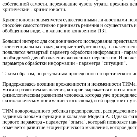
собственной самости, переживание чувств утраты прежних ценн
критический - кризис юности.
Кризис юности знаменуется существенными личностными перест
способен самостоятельно принимать решения и осуществлять их
обобщенном виде, а в жизненно конкретном [13].
Большой интерес для соционического исследования представл
экзистенциальных задач, которые требуют выхода на качествен
появляется четвертый параметр обработки информации - парам
необходимой для обозначения жизненных перспектив. И он же
параметра обработки информации - параметра "ситуации".
Таким образом, по результатам проведенного теоретического
Придерживаясь позиции врожденности и неизменности ТИМа, мы
мозга и развитием мышления, которое выражается в поэтапно
физиологическим развитием человека, которая уже приводилась
физиологическом понимании этого слова), и ей предстоит путь
ТИМ новорожденного ребенка предопределен, распределение и
заданных блоками функций и кольцами Модели А. Однако физио
первого параметра - параметра "опыта", который позволяет н
отмечается развитие эгоцентрического мышления, которое дост