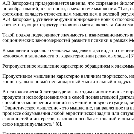
А.В.Запорожец придерживается мнения, что созревание биолог
новообразований, в частности, в механизме мышления. "Так, н
состоянии овладеть отвлеченным мышлением и волевой регуляци
А.В.Запорожец, усиленное функционирование новых способнос
соответствующих структур головного мозга, включая биохимич
Такой подход подчеркивает значимость и взаимозависимость в
соционических закономерностей развития психики в рамках М
В мышлении взрослого человека выделяют два вида по степени
человеком в зависимости от характеристики решаемых задач [3]
Репродуктивное мышление характерно обращением к знакомым 
Продуктивное мышление характерно наличием творческого, или
концептуально новый нестандартный мыслительный продукт.
В психологической литературе мы находим синонимичные опре
продукта и новообразованиями в самой познавательной деятел
способностью переноса знаний и умений в новую ситуацию, ви
"Эвристическое мышление - это мышление, направленное на вы
процессе обдумывания любой эвристической задачи или ситуаци
склонностей и интересов, накопленного багажа знаний и опыт
свою индивидуальность" [8].