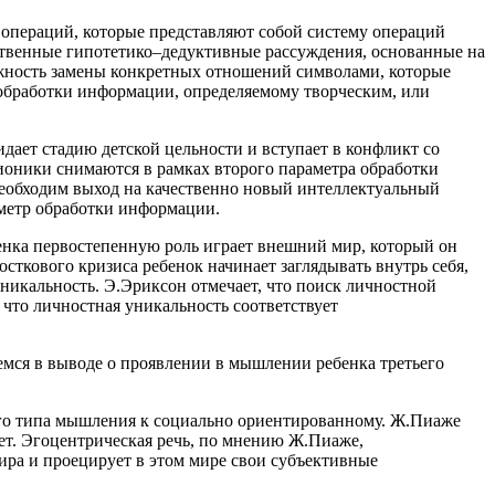
х операций, которые представляют собой систему операций
ственные гипотетико–дедуктивные рассуждения, основанные на
ожность замены конкретных отношений символами, которые
 обработки информации, определяемому творческим, или
идает стадию детской цельности и вступает в конфликт со
оционики снимаются в рамках второго параметра обработки
 необходим выход на качественно новый интеллектуальный
аметр обработки информации.
бенка первостепенную роль играет внешний мир, который он
сткового кризиса ребенок начинает заглядывать внутрь себя,
никальность. Э.Эриксон отмечает, что поиск личностной
 что личностная уникальность соответствует
емся в выводе о проявлении в мышлении ребенка третьего
ого типа мышления к социально ориентированному. Ж.Пиаже
вает. Эгоцентрическая речь, по мнению Ж.Пиаже,
мира и проецирует в этом мире свои субъективные