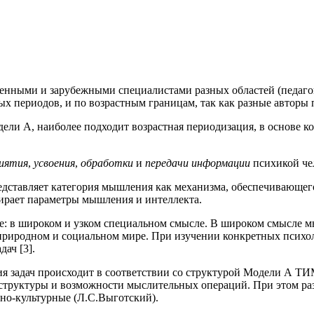
венными и зарубежными специалистами разных областей (педаго
ых периодов, и по возрастным границам, так как разные авторы
дели А, наиболее подходит возрастная периодизация, в основе 
иятия
,
усвоения
,
обработки
и
передачи информации
психикой чел
редставляет категория мышления как механизма, обеспечивающег
ыбирает параметры мышления и интеллекта.
: в широком и узком специальном смысле. В широком смысле мыш
природном и социальном мире. При изучении конкретных психо
ач [3].
ия задач происходит в соответствии со структурой Модели А ТИ
 структуры и возможности мыслительных операций. При этом р
ьно-культурные (Л.С.Выготский).