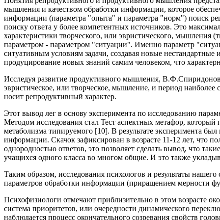
Понятия репродуктивного и продуктивного мышления представ
мышления и качеством обработки информации, которое обеспе
информации (параметра "опыта" и параметра "норм") поиск р
поиску ответа у более компетентных источников. Это максима
характеристики творческого, или эвристического, мышления (
параметром - параметром "ситуации". Именно параметр "ситуа
ситуативным условиям задачи, создавая новые нестандартные 
продуцирование новых знаний самим человеком, что характерн
Исследуя развитие продуктивного мышления, В.Ф.Спиридонов [
эвристическое, или творческое, мышление, и период наиболее 
носит репродуктивный характер.
Этот вывод лег в основу эксперимента по исследованию параме
Методом исследования стал Тест аспектных метафор, который
метаболизма типируемого [10]. В результате эксперимента был
информации. Скачок зафиксирован в возрасте 11-12 лет, что п
однородностью ответов, это позволяет сделать вывод, что так
учащихся одного класса во многом общие. И это также уклады
Таким образом, исследования психологов и результаты нашего
параметров обработки информации (приращением мерности функц
Психофизиологи отмечают приблизительно в этом возрасте око
система приоритетов, или очередности динамического переклю
наблюдается процесс окончательного созревания свойств голов