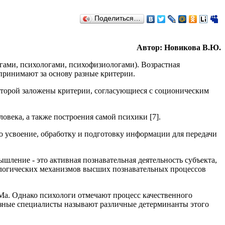
Поделиться…
Автор: Новикова В.Ю.
гами, психологами, психофизиологами). Возрастная
 принимают за основу разные критерии.
которой заложены критерии, согласующиеся с соционическим
овека, а также построения самой психики [7].
о усвоение, обработку и подготовку информации для передачи
ление - это активная познавательная деятельность субъекта,
логических механизмов высших познавательных процессов
Ма. Однако психологи отмечают процесс качественного
азные специалисты называют различные детерминанты этого