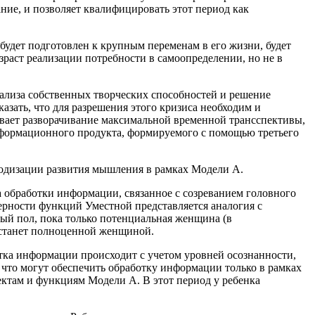
ние, и позволяет квалифицировать этот период как
удет подготовлен к крупным переменам в его жизни, будет
зраст реализации потребности в самоопределении, но не в
ализа собственных творческих способностей и решение
зать, что для разрешения этого кризиса необходим и
ивает разворачивание максимальной временной трансспективы,
нформационного продукта, формируемого с помощью третьего
иодизации развития мышления в рамках Модели А.
 обработки информации, связанное с созреванием головного
рности функций Уместной представляется аналогия с
мый пол, пока только потенциальная женщина (в
а станет полноценной женщиной.
ка информации происходит с учетом уровней осознанности,
что могут обеспечить обработку информации только в рамках
ектам и функциям Модели А. В этот период у ребенка