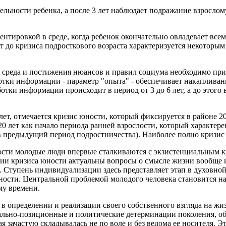
ельности ребенка, а после 3 лет наблюдает подражание взрослом
ентировкой в среде, когда ребенок окончательно овладевает вс
лет до кризиса подросткового возраста характеризуется некоторы
к среда и постижения нюансов и правил социума необходимо пр
аботки информации - параметр "опыта" - обеспечивает накаплива
отки информации происходит в период от 3 до 6 лет, а до этог
ет, отмечается кризис юности, который фиксируется в районе 2
20 лет как начало периода ранней взрослости, который характер
 в предыдущий период подростничества). Наиболее полно кризис
ности молодые люди впервые сталкиваются с экзистенциальным 
адии кризиса юности актуальны вопросы о смысле жизни вообще 
. Ступень индивидуализации здесь представляет этап в духовной
ьности. Центральной проблемой молодого человека становится 
му времени.
 в определении и реализации своего собственного взгляда на жи
ально-позиционные и политические детерминации поколения, объ
я зачастую складывалась не по воле и без ведома ее носителя. 