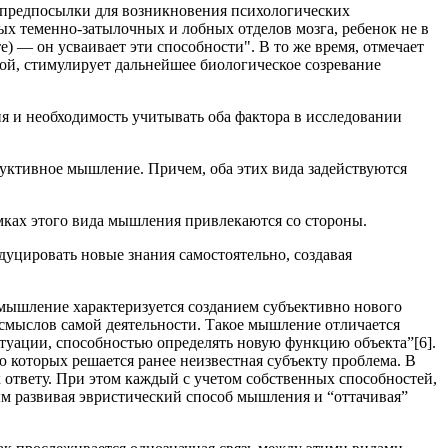
т предпосылки для возникновения психологических
ых теменно-затылочных и лобных отделов мозга, ребенок не в
) — он усваивает эти способности". В то же время, отмечает
й, стимулирует дальнейшее биологическое созревание
я и необходимость учитывать оба фактора в исследовании
дуктивное мышление. Причем, оба этих вида задействуются
ках этого вида мышления привлекаются со стороны.
уцировать новые знания самостоятельно, создавая
мышление характеризуется созданием субъективно нового
 смыслов самой деятельности. Такое мышление отличается
туации, способностью определять новую функцию объекта”[6].
которых решается ранее неизвестная субъекту проблема. В
 ответу. При этом каждый с учетом собственных способностей,
ым развивая эвристический способ мышления и “оттачивая”