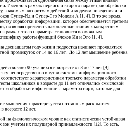
ак прослеживается однозначная связь между этими видами
о. Именно в рамках первого и второго параметров обработки
ту, знакомым алгоритмам действий и моделям поведения или
ков Супер-Ид и Супер-Эго Модели А [1, 4]. В то же время,
честву обработки информации, которое обеспечивается третьим
ии, позволяя применять накопленные знания к конкретным
 в рамках этого параметра становится возможным
специфику работы функций блоков Ид и Эго [1, 4].
на двенадцатом году жизни подростка начинает проявляться
тной промежуток от 14 до 16 лет. До 12 лет мышление ребенка
ствовано 90 учащихся в возрасте от 8 до 17 лет [9].
пекту непосредственно внутри системы информационного
 соответствует характеристикам третьего параметра обработки
тесты школьников в возрасте до 11 лет отличались смысловой
метра обработки информации - параметра норм, которые для
итие мышления характеризуется поэтапным раскрытием
 возрасте 12 лет.
ой на физиологическом уровне как статистически устойчивая
зон учетом их полушарной принадлежности [12]. То есть,