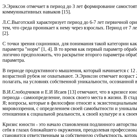
Э.Эриксон отмечает в период до 3 лет формирование самостоят
коммуникативных навыков [15].
Л.С.Выготский характеризует период до 6-7 лет первичной ори
тем, что среда проникает к нему через взрослых. Период от 7 
[2].
С точки зрения соционики, для понимания такой категории ка
параметра "норм" [1, 4]. В то время как первый параметр обр
логично предположить, что раскрытие второго параметра обраб
параметра.
В периоде продуктивного мышления, который начинается с 12 л
возрастной рубеж не охватывают. Э.Эриксон отмечает возраст 
полагать, на условиях собственной уникальности, осознанной
В.И.Слободчиков и Е.И Исаев [13] отмечают, что в кризисе ю
периода - самоопределение, поиск своего места в жизни. В ст
Я; вопросы, которые в философии относят к экзистенциальным
мировоззрения, с определением своей самобытности и уникал
отношения к социальной реальности, к своей культуре и к свое
Кризис юности - это начало становления подлинного авторства
себя в глазах ближайшего окружения, преодолевая профессион
становится ответственным за собственную субъектность, котора