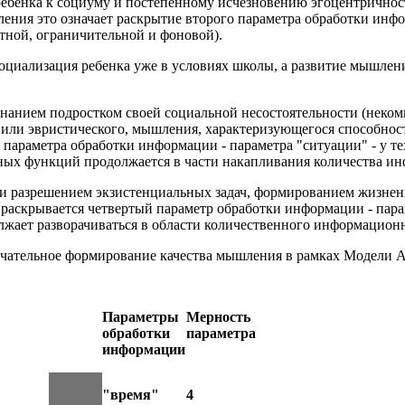
 ребенка к социуму и постепенному исчезновению эгоцентрично
ения это означает раскрытие второго параметра обработки инфо
нтной, ограничительной и фоновой).
 социализация ребенка уже в условиях школы, а развитие мышлен
ознанием подростком своей социальной несостоятельности (неко
, или эвристического, мышления, характеризующегося способно
о параметра обработки информации - параметра "ситуации" - у те
ных функций продолжается в части накапливания количества и
м и разрешением экзистенциальных задач, формированием жизне
 раскрывается четвертый параметр обработки информации - пара
лжает разворачиваться в области количественного информацион
нчательное формирование качества мышления в рамках Модели А
Параметры
Мерность
обработки
параметра
информации
"время"
4