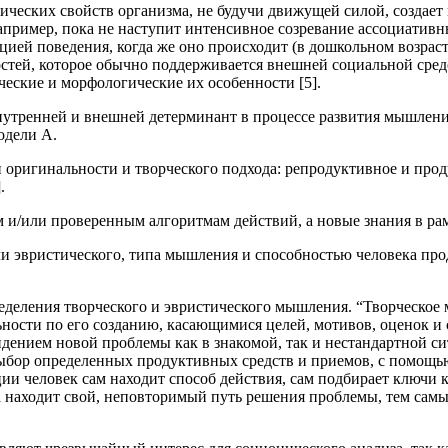
ических свойств организма, не будучи движущей силой, создае
апример, пока не наступит интенсивное созревание ассоциативн
ей поведения, когда же оно происходит (в дошкольном возрасте
тей, которое обычно поддерживается внешней социальной средо
еские и морфологические их особенности [5].
нутренней и внешней детерминант в процессе развития мышлени
одели А.
 оригинальности и творческого подхода: репродуктивное и про
.
и/или проверенным алгоритмам действий, а новые знания в рам
 эвристического, типа мышления и способностью человека прод
деления творческого и эвристического мышления. “Творческое 
ьности по его созданию, касающимися целей, мотивов, оценок и
дением новой проблемы как в знакомой, так и нестандартной си
бор определенных продуктивных средств и приемов, с помощью 
и человек сам находит способ действия, сам подбирает ключи к
а находит свой, неповторимый путь решения проблемы, тем сам